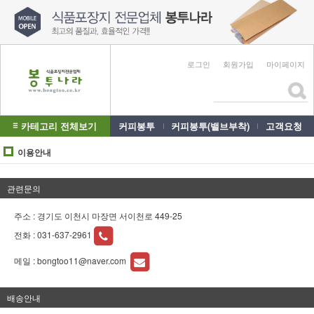
로그인
회원가입
마이페이지
카테고리 전체보기
커피봉투
커피봉투(밸브부착)
고객요청
이용안내
관련문의
주소 : 경기도 이천시 마장면 서이천로 449-25
전화 :
031-637-2961
메일 :
bongtoo11@naver.com
배송안내