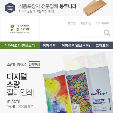
로그인
회원가입
마이페이지
카테고리 전체보기
커피봉투
커피봉투(밸브부착)
고객요청