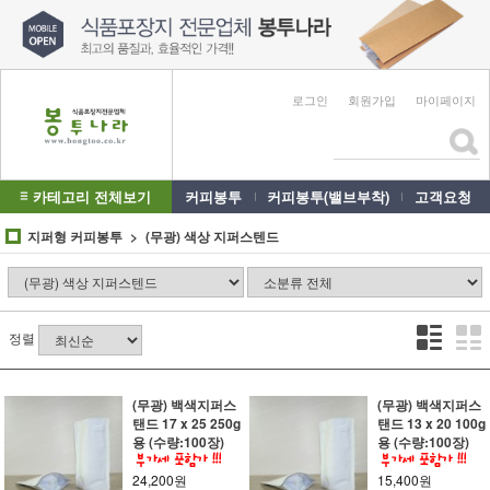
로그인
회원가입
마이페이지
카테고리 전체보기
커피봉투
커피봉투(밸브부착)
고객요청
지퍼형 커피봉투
(무광) 색상 지퍼스텐드
정렬
(무광) 백색지퍼스
(무광) 백색지퍼스
탠드 17 x 25 250g
탠드 13 x 20 100g
용 (수량:100장)
용 (수량:100장)
24,200원
15,400원