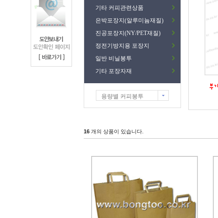
기타 커피관련상품
은박포장지(알루미늄재질)
진공포장지(NY/PET재질)
정전기방지용 포장지
일반 비닐봉투
기타 포장자재
용량별 커피봉투
16
개의 상품이 있습니다.