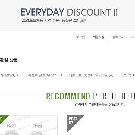
관련 상품
(손/발)
(10)
아로마밸브/부착기
(1)
테이크아웃용(종이/비닐)
(4)
드립백
(1