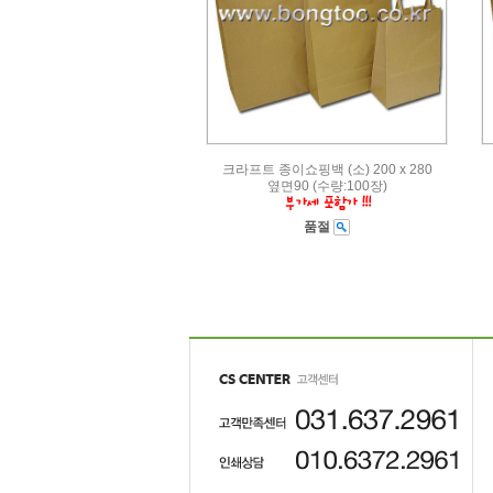
크라프트 종이쇼핑백 (소) 200 x 280
옆면90 (수량:100장)
품절