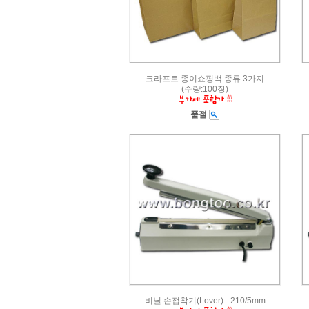
크라프트 종이쇼핑백 종류:3가지
(수량:100장)
품절
비닐 손접착기(Lover) - 210/5mm