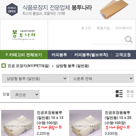
로그인
회원가입
마이페이지
카테고리 전체보기
커피봉투
커피봉투(밸브부착)
고객요청
진공 포장지(NY/PET재질)
삼방형 봉투 (일반용)
정렬
진공포장용봉투
진공포장용봉투
(일반용) 10 x 15
(일반용) 15 x 20
(수량:100장)
(수량:100장)
2,200원
3,630원